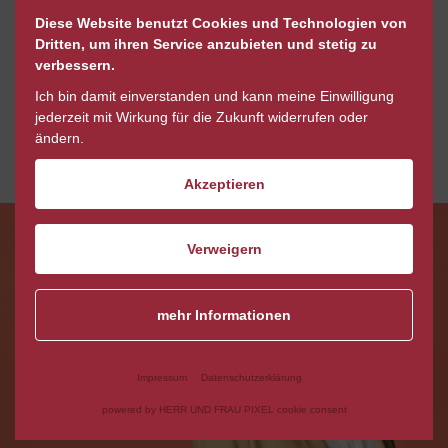
Diese Website benutzt Cookies und Technologien von
Persönlich, ehrlich,
Dritten, um ihren Service anzubieten und stetig zu
engagiert
verbessern.
Ich bin damit einverstanden und kann meine Einwilligung
jederzeit mit Wirkung für die Zukunft widerrufen oder
ändern.
zum nächsten Mitarbeiter
z
Akzeptieren
Verweigern
mehr Informationen
Impressum
Datenschutzerklärung
powered by HERR UND FRAU PIXEL cookie consent