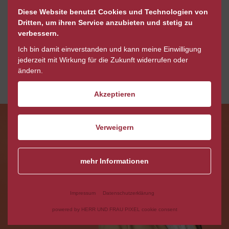
Diese Website benutzt Cookies und Technologien von
Persönlich, ehrlich,
Dritten, um ihren Service anzubieten und stetig zu
engagiert
verbessern.
Ich bin damit einverstanden und kann meine Einwilligung
jederzeit mit Wirkung für die Zukunft widerrufen oder
ändern.
zum nächsten Mitarbeiter
z
Akzeptieren
Verweigern
mehr Informationen
Impressum
Datenschutzerklärung
powered by HERR UND FRAU PIXEL cookie consent