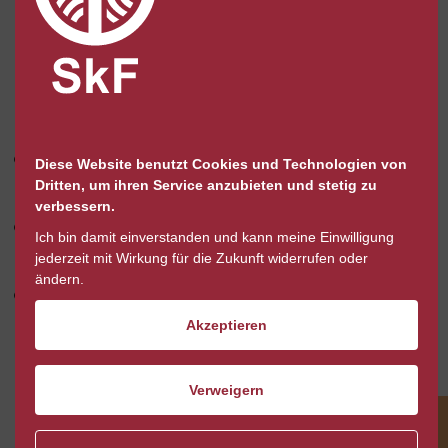
Beratungstermine können in den Räumen
des SkF Ems-Vechte oder außerhalb
stattfinden. Hier können Sie zum Beispiel:
eine Stabilisierung in der neuen
Diese Website benutzt Cookies und Technologien von
Dritten, um ihren Service anzubieten und stetig zu
Lebenssituation erreichen
verbessern.
über aktuelle Beziehungen oder
Ich bin damit einverstanden und kann meine Einwilligung
Partnerschaften sprechen
jederzeit mit Wirkung für die Zukunft widerrufen oder
ändern.
die Einkommenssicherung besprechen
(Antragsstellung bei Ämtern,
Akzeptieren
Haushaltsführung)
Verweigern