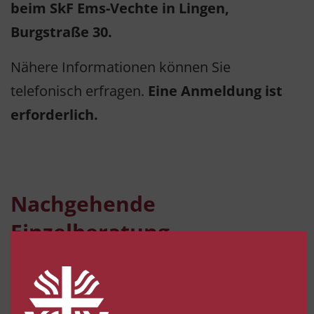
beim SkF Ems-Vechte in Lingen,
Burgstraße 30.
Nähere Informationen können Sie
telefonisch erfragen.
Eine Anmeldung ist
erforderlich.
Nachgehende
Einzelberatung
Neben des Gruppenangebotes gibt es auch
die Möglichkeit der Einzelberatung. Die