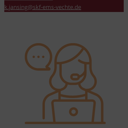
k.jansing@skf-ems-vechte.de