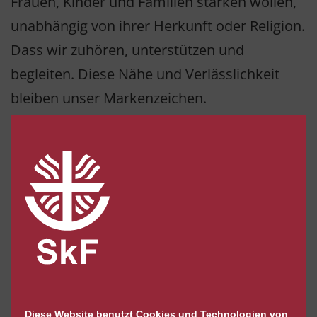
Frauen, Kinder und Familien stärken wollen,
unabhängig von ihrer Herkunft oder Religion.
Dass wir zuhören, unterstützen und
begleiten. Diese Nähe und Verlässlichkeit
bleiben unser Markenzeichen.
Bianca Farwick:
Und natürlich unser Profil
als Frauenfachverband. Auch wenn wir jetzt
größer sind: Wir sind weiterhin lokal
verwurzelt, präsent und ansprechbar.
Gab es auch Bedenken im
Fusionsprozess?
Marita Theilen:
Selbstverständlich, eine
Diese Website benutzt Cookies und Technologien von