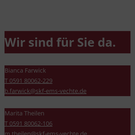
mit Haltung.
Wir sind für Sie da.
Bianca Farwick
T 0591 80062-229
b.farwick@skf-ems-vechte.de
Marita Theilen
T 0591 80062-106
m.theilen@skf-ems-vechte.de