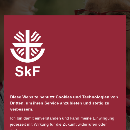
Unsere Spendenkonten
Grafschafter Volksbank
IBAN DE18 2806 9956 1095 0907 00
Diese Website benutzt Cookies und Technologien von
Sparkasse Emsland
Dritten, um ihren Service anzubieten und stetig zu
DE26 2665 0001 0000 0633 62
verbessern.
Ich bin damit einverstanden und kann meine Einwilligung
jederzeit mit Wirkung für die Zukunft widerrufen oder