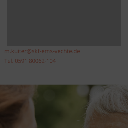
m.kuiter@skf-ems-vechte.de
Tel. 0591 80062-104